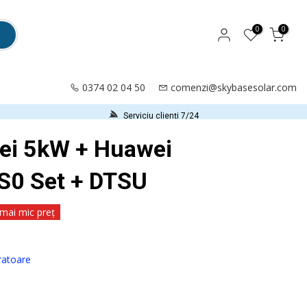
0
0
0374 02 04 50
comenzi@skybasesolar.com
Serviciu clienți 7/24
wei 5kW + Huawei
0 Set + DTSU
 mai mic preț
cratoare