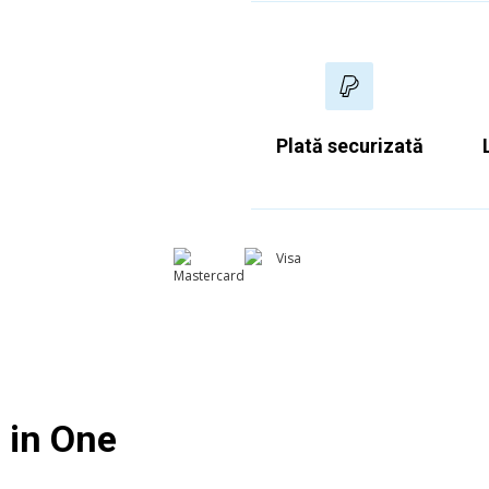
Timp de livrare estimat 3 - 
Pentru mai multe informații
expediere și livrare.
Plată securizată
l in One