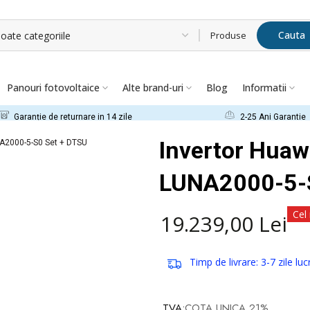
Cauta
Panouri fotovoltaice
Alte brand-uri
Blog
Informatii
Garanție de returnare in 14 zile
2-25 Ani Garantie
Invertor Hua
A2000-5-S0 Set + DTSU
LUNA2000-5-S
Cel
19.239,00 Lei
Timp de livrare: 3-7 zile lu
TVA:
COTA UNICA 21%