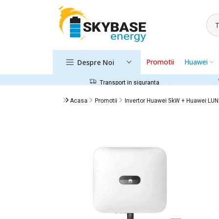
Sari
la
conținut
Promotii
Huawei
Despre Noi
Transport in siguranta
Acasa
Promotii
Invertor Huawei 5kW + Huawei LUN