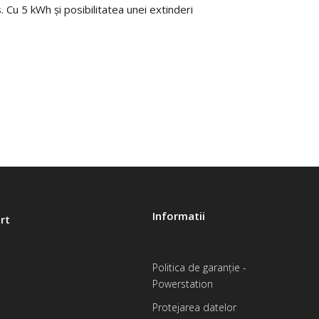
 5 kWh și posibilitatea unei extinderi
atele de funcționare și citire sunt ușor de
fel încât acesta poate fi citit și din altă parte.
Informatii
rt
Politica de garanție -
Powerstation
Protejarea datelor