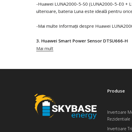
-Huawei LUNA2000-5-S0 (LUNA2000-5-E0 + LUNA2
ulterioare, bateria Luna este ideală pentru oric
-Mai multe Informații despre Huawei LUNA2000
3. Huawei Smart Power Sensor DTSU666-H
Mai mult
-Huawei Smart Smart Power Sensor DTSU666-H est
utilizat prin intermediul ecranului LCD integrat
-
Mai multe
Informații despre senzorul de pute
Produse
Invertoare M
Rezidentiale
Invertoare Tr