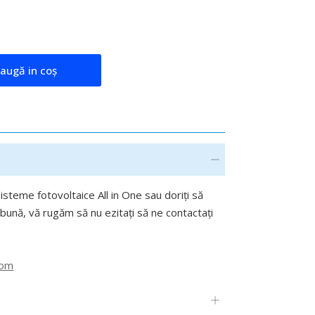
augă in coş
sisteme fotovoltaice All in One sau doriți să
bună, vă rugăm să nu ezitați să ne contactați
com