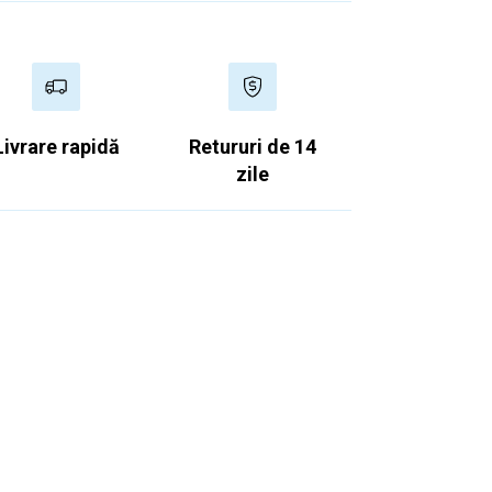
5 zile lucratoare.
, vă rugăm să vizitați
Termenii de
Livrare rapidă
Retururi de 14
zile