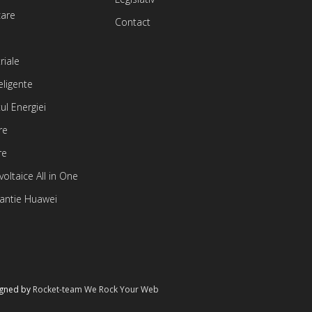
care
Contact
riale
eligente
l Energiei
re
re
oltaice All in One
rantie Huawei
signed by
Rocket-team We Rock Your Web