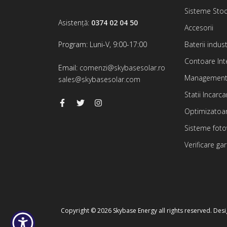
Sisteme Sto
Asistență:
0374 02 04 50
Accesorii
Program: Luni-V, 9:00-17:00
Baterii indust
Contoare Int
Email:
comenzi@skybasesolar.ro
Managementu
sales@skybasesolar.com
Statii Incarca
Optimizatoa
Sisteme fotov
Verificare ga
Copyright © 2026 Skybase Energy all rights reserved. De