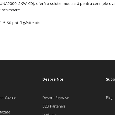
000-5KW-C0), oferă o soluție modulară pentru cerințele dvs. Cu
e schimbare.
-5-S0 pot fi găsite
aici.
e un senzor de curent trifazat pentru conectarea la invertor. D
. În plus, comunicarea Huawei Smart Power DTSU666 H prin rs485, ast
re inteligent Huawei DTSU6666-H pot fi găsite
aici.
Despre Noi
Supo
onofazate
Despre Skybase
Blog
B2B Parteneri
ifazate
Legislativ