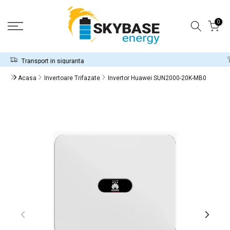
Sari
la
0
conținut
Garanție de returnare in 14 zile
Acasa
Invertoare Trifazate
Invertor Huawei SUN2000-20K-MB0