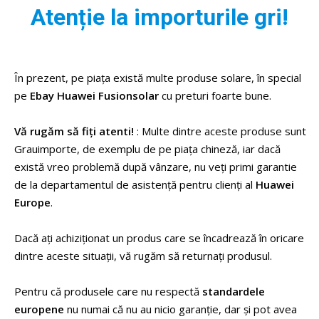
Recuperare PID integrată
Atenție la importurile gri!
Detecție de arc AFCI integrată
Răcire inteligentă a aerului
Clasa de protecție IP66
Instalare prin intermediul FusionSolarApp
În prezent, pe piața există multe produse solare, în special
-- Răcire cu aer inteligent
pe
Ebay Huawei Fusionsolar
cu preturi foarte bune.
-- Grad de protectie IP66
Vă rugăm să fiți atenti!
: Multe dintre aceste produse sunt
Date generale despre HUAWEI SUN2000-20K-MB0
Grauimporte, de exemplu de pe piața chineză, iar dacă
există vreo problemă după vânzare, nu veți primi garantie
Gama de temperaturi de funcționare: -25 ~ +60 °C
de la departamentul de asistență pentru clienți al
Huawei
Umiditatea relativă de funcționare: 0 % RH ~ 100 % RH
Europe
.
Altitudinea de funcționare: 0 - 4.000 m (reducere > 2.000
m)
Dacă ați achiziționat un produs care se încadrează în oricare
Răcire: Răcire cu aer inteligent
dintre aceste situații, vă rugăm să returnați produsul.
Numărul de dispozitive conectate în paralel (cu Smart
String ESS): 3
Pentru că produsele care nu respectă
standardele
Putere de încărcare: 21 kW (un singur șir) / 25 kW (două
europene
nu numai că nu au nicio garanție, dar și pot avea
șiruri)