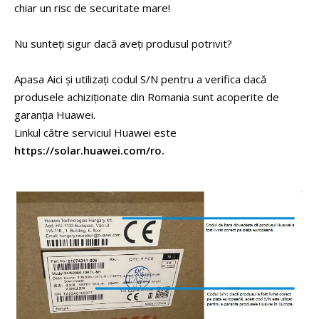
chiar un risc de securitate mare!
Putere de descărcare: 22 kW
Consumul PID: 5W
Nu sunteți sigur dacă aveți produsul potrivit?
Conexiune la rețea: Trifazat
Putere nominală: 20.000 W
Apasa Aici și utilizați codul S/N pentru a verifica dacă
Putere aparentă maximă: 22.500 W
produsele achiziționate din Romania sunt acoperite de
Tensiunea nominală de ieșire: 220 Vac / 380 Vac, 230 Vac /
garanția Huawei.
400 Vac, 240 Vac / 415Vac; 3W / N + PE
Linkul către serviciul Huawei este
Frecvența rețelei de curent alternativ: 50 Hz / 60 Hz
https://solar.huawei.com/ro.
Factor de putere reglabil: 0,8 cap. ... 0,8 ind.
Distorsiune armonică totală (THD): ≤ 3%.
Dispozitive de protecție HUAWEI SUN2000-20K-MB0
--Categoria de supratensiune: PV II / AC III
--Protecție anti-izolare
--Protecție la supracurent AC
--Protecție împotriva inversării polarității DC
--Protecție la supratensiune DC: TIP II
--Protecție la supratensiune AC compatibil cu clasa de