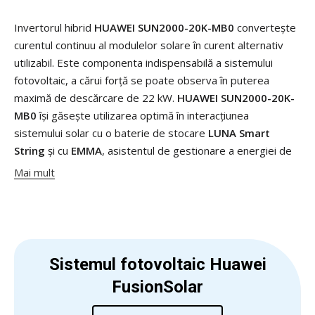
Invertorul hibrid
HUAWEI SUN2000-20K-MB0
convertește
curentul continuu al modulelor solare în curent alternativ
utilizabil. Este componenta indispensabilă a sistemului
fotovoltaic, a cărui forță se poate observa în puterea
maximă de descărcare de 22 kW.
HUAWEI SUN2000-20K-
MB0
își găsește utilizarea optimă în interacțiunea
sistemului solar cu o baterie de stocare
LUNA Smart
String
și cu
EMMA
, asistentul de gestionare a energiei de
la Huawei. Invertorul
MB0
oferă operatorilor de sistem o
Mai mult
flexibilitate absolută în gestionarea energiei - de la
generarea de energie, la stocarea energiei și la consumul
de energie.
Randament ridicat:
Invertorul hibrid HUAWEI SUN2000-
Sistemul fotovoltaic Huawei
20K-MB0 asigură un sistem solar foarte eficient și
FusionSolar
siguranță maximă datorită recuperării PID integrate și
detectării arcului electric AFCI.