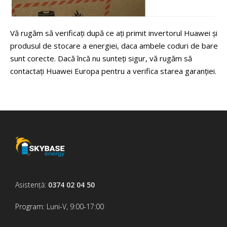
protecție TIP II conform EN/CEI 61643-11.
--Detectarea rezistenței izolației de curent continuu
Vă rugăm să verificați după ce ați primit invertorul Huawei și
--Unitate de monitorizare a curentului rezidual
produsul de stocare a energiei, daca ambele coduri de bare
--Protecție împotriva defecțiunilor de arc electric
sunt corecte. Dacă încă nu sunteți sigur, vă rugăm să
--Control PID integrat
contactați Huawei Europa pentru a verifica starea garanției.
Optimizatoare de module compatibile cu HUAWEI
SUN2000-20K-MB0:
--
SUN2000-450W-P2, SUN2000-600W-P, MERC-1100W-
P, MERC-1300W-P
Standarde și siguranță
--
EN/IEC 62109-1, EN/IEC 62109-2
Include în volumul de livrare
Asistență:
0374 02 04 50
--
Conectori PV
Program: Luni-V, 9:00-17:00
--
Conectori AC