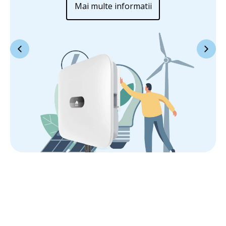
Mai multe informatii
Dimensiunile compacte
de 546 x 460 x 228 mm și
greutatea redusă de 21 kg asigură că această
componentă este ușor de manevrat și rapid de instalat.
Punerea în funcțiune cu ajutorul aplicației Huawei
FusionSolar se realizează în doar câteva minute.
Flexibilitate în proiectarea sistemului
2 MPPT-uri independente (4 intrări DC)
Invertor hibrid cu două terminale de baterie (în prezent
compatibil cu LUNA2000-5/10/15-S0)
Compatibil cu module de control inteligente - până la 30%
mai multă energie cu ajutorul optimizatorului
Eficiență de până la 98,4%.
Invertor trifazat cu ieșire de 22.000 VA
Comunicare prin
RS485
; WLAN/Ethernet prin Smart
Dongle-WLAN-FE (opțional), 4G / 3G / 2G prin Smart
Dongle-4G (opțional); EMMA (opțional)